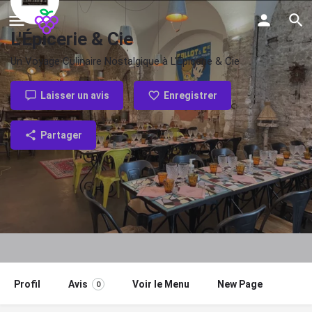
L'Épicerie & Cie
Un Voyage Culinaire Nostalgique à L'Épicerie & Cie
Laisser un avis
Enregistrer
Partager
Profil
Avis
Voir le Menu
New Page
0